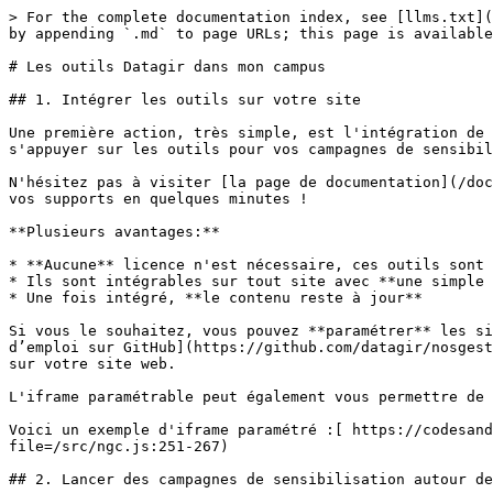
> For the complete documentation index, see [llms.txt](
by appending `.md` to page URLs; this page is available
# Les outils Datagir dans mon campus

## 1. Intégrer les outils sur votre site

Une première action, très simple, est l'intégration de 
s'appuyer sur les outils pour vos campagnes de sensibil
N'hésitez pas à visiter [la page de documentation](/doc
vos supports en quelques minutes !

**Plusieurs avantages:**

* **Aucune** licence n'est nécessaire, ces outils sont 
* Ils sont intégrables sur tout site avec **une simple 
* Une fois intégré, **le contenu reste à jour**

Si vous le souhaitez, vous pouvez **paramétrer** les si
d’emploi sur GitHub](https://github.com/datagir/nosgest
sur votre site web.

L'iframe paramétrable peut également vous permettre de 
Voici un exemple d'iframe paramétré :[ https://codesand
file=/src/ngc.js:251-267)

## 2. Lancer des campagnes de sensibilisation autour de