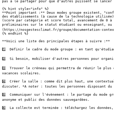
pas à le partager pour que d'autres puissent se lancer 
{% hint style="info" %}

**Point important :** Deux modes groupe existent, "conf
des établissements (à cause de la technologie utilisée)
(score par catégorie et score total, avancement de 0 à 
préliminaires sur le statut étudiant ou enseignant, ou 
(https://nosgestesclimat.fr/groupe/documentation-contex
{% endhint %}

**Voici une liste des principales étapes à suivre :**

1️⃣  Définir le cadre du mode groupe : en tant qu'étudi
2️⃣  Si besoin, mobiliser d'autres personnes pour organ
3️⃣  Trouver le créneau qui permettra de réunir le plus
vacances scolaires.

4️⃣  Créer la salle : comme dit plus haut, une contextu
discuter. *A noter : toutes les personnes disposant du 
5️⃣  Communiquer sur l'évènement : le partage du mode g
anonyme et public des données sauvegardées.

6️⃣  La collecte est terminée : téléchargez les données,