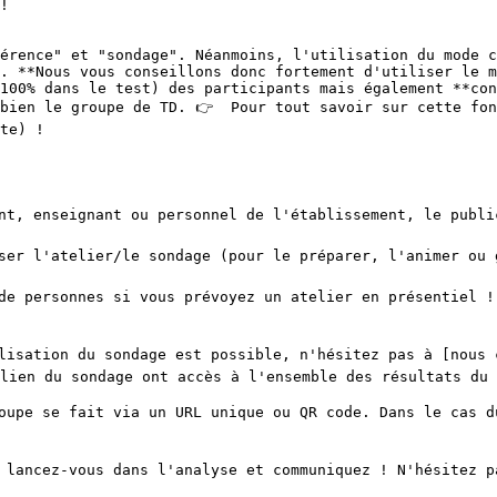
!

érence" et "sondage". Néanmoins, l'utilisation du mode c
. **Nous vous conseillons donc fortement d'utiliser le m
100% dans le test) des participants mais également **con
bien le groupe de TD. 👉  Pour tout savoir sur cette fo
te) !

ant, enseignant ou personnel de l'établissement, le publi
iser l'atelier/le sondage (pour le préparer, l'animer ou 
 de personnes si vous prévoyez un atelier en présentiel !
alisation du sondage est possible, n'hésitez pas à [nous 
lien du sondage ont accès à l'ensemble des résultats du 
roupe se fait via un URL unique ou QR code. Dans le cas d
 lancez-vous dans l'analyse et communiquez ! N'hésitez pa