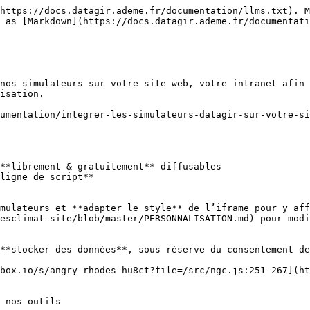
https://docs.datagir.ademe.fr/documentation/llms.txt). M
 as [Markdown](https://docs.datagir.ademe.fr/documentati
nos simulateurs sur votre site web, votre intranet afin 
isation.

umentation/integrer-les-simulateurs-datagir-sur-votre-si
**librement & gratuitement** diffusables

ligne de script**

mulateurs et **adapter le style** de l’iframe pour y aff
esclimat-site/blob/master/PERSONNALISATION.md) pour modi
**stocker des données**, sous réserve du consentement de
box.io/s/angry-rhodes-hu8ct?file=/src/ngc.js:251-267](ht
 nos outils
