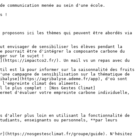
de communication menée au sein d'une école.

s !

 proposons ici les thèmes qui peuvent être abordés via 
ut envisager de sensibiliser les élèves pendant la 
e pourrait être d'intégrer la composante carbone du 
ger sur le sujet !

](https://impactco2.fr/). Un mail vs un repas avec du 
til est là pour informer sur la saisonnalité des fruits 
'une campagne de sensibilisation sur la thématique de 
ibalyse](https://agribalyse.ademe.fr/app), d'où sont 
 l'empreinte climat des aliments.

l le plus complet : [Nos Gestes Climat]
ermet d'évaluer votre empreinte carbone individuelle, 
s d'aller plus loin en utilisant la fonctionnalité de 
tudiants, enseignants ou personnels, **par leurs 
r](https://nosgestesclimat.fr/groupe/guide). N'hésitez 